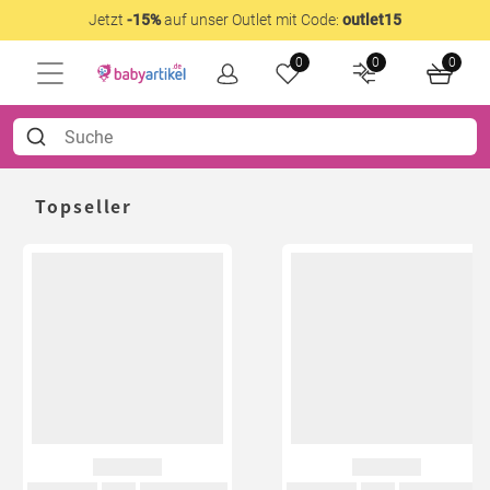
Jetzt
-15%
auf unser Outlet mit Code:
outlet15
0
0
0
Topseller