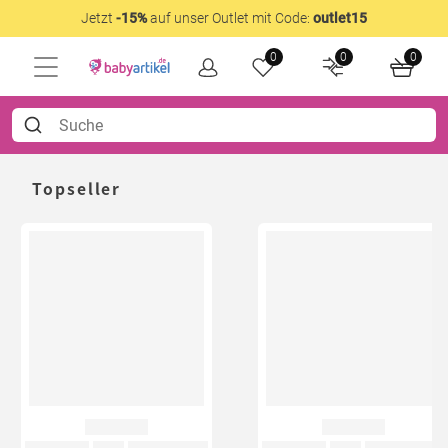
Jetzt
-15%
auf unser Outlet mit Code:
outlet15
0
0
0
Topseller