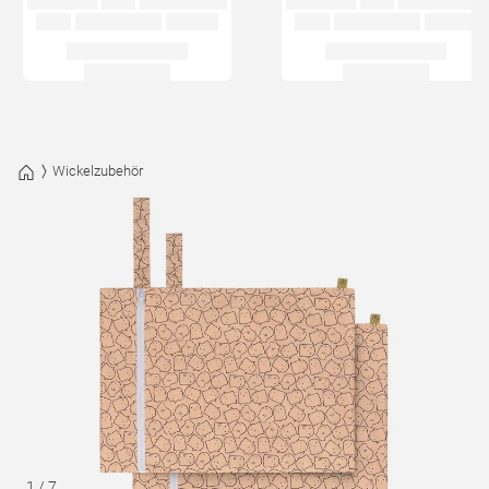
Wickelzubehör
1
/
7