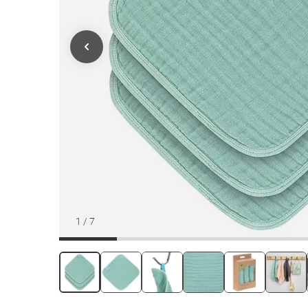
1
/
7