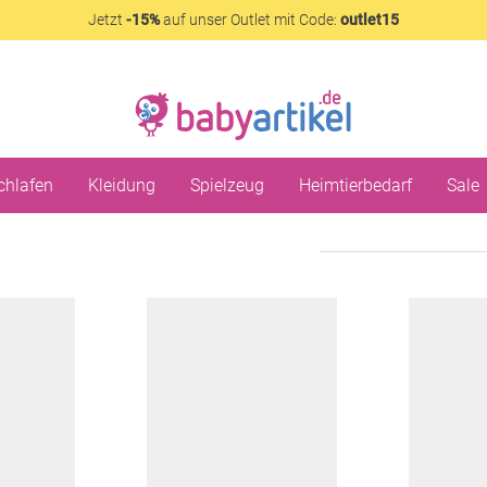
Jetzt
-15%
auf unser Outlet mit Code:
outlet15
chlafen
Kleidung
Spielzeug
Heimtierbedarf
Sale