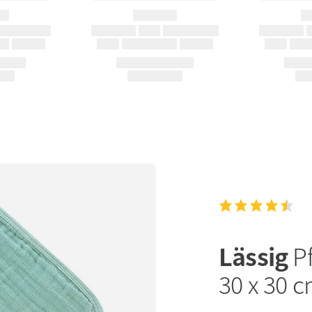
Lässig
P
30 x 30 c