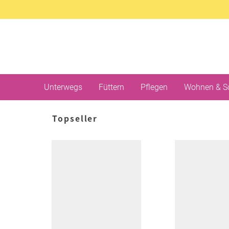
Unterwegs
Füttern
Pflegen
Wohnen & S
Topseller