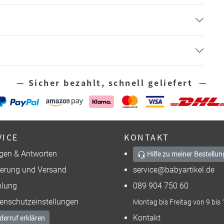
— Sicher bezahlt, schnell geliefert —
VICE
KONTAKT
gen & Antworten
Hilfe zu meiner Bestellun
ferung und Versand
service@babyartikel.de
lung
089 904 750 60
enschutzeinstellungen
Montag bis Freitag von 9 bis 
Kontakt
derruf erklären