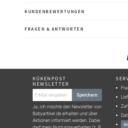
KUNDENBEWERTUNGEN
FRAGEN & ANTWORTEN
KÜKENPOST
SER
NEWSLETTER
Fra
Speichern
Lie
Zah
Ja, ich möchte den Newsletter von
Babyartikel.de erhalten und über
Dat
Aktionen informiert werden. Dabei
Wi
darf mein Nutzungsverhalten (z. B.