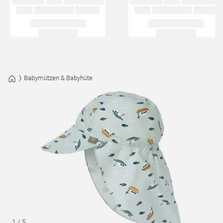
Babymützen & Babyhüte
1
/
5