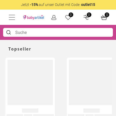
Jetzt
-15%
auf unser Outlet mit Code:
outlet15
0
0
0
Topseller