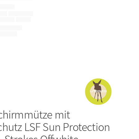
chirmmütze mit
hutz LSF Sun Protection
- Strokes Offwhite