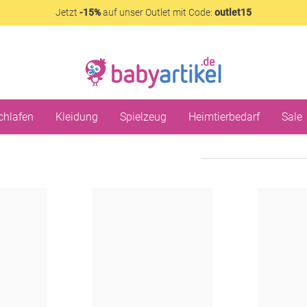
Jetzt
-15%
auf unser Outlet mit Code:
outlet15
chlafen
Kleidung
Spielzeug
Heimtierbedarf
Sale