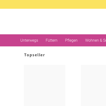
Unterwegs
Füttern
Pflegen
Wohnen & S
Topseller