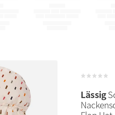
Lässig
S
Nackensc
Flap Hat 