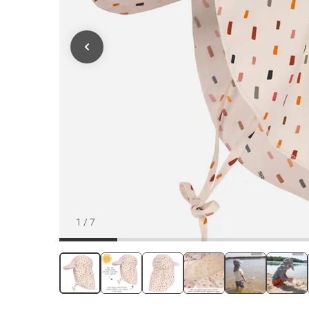
1
/
7