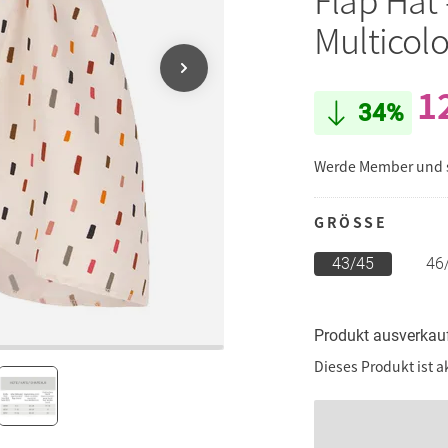
Multicolo
1
34%
Werde Member und
GRÖSSE
43/45
46
Produkt ausverkau
Dieses Produkt ist a