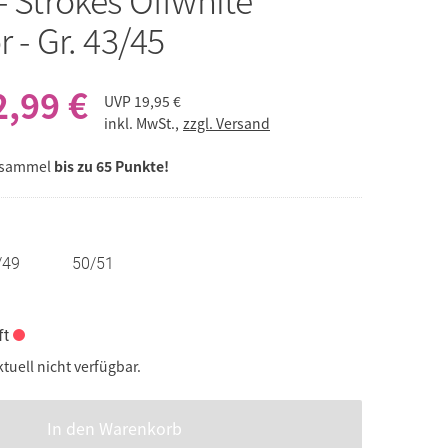
r - Gr. 43/45
2,99 €
UVP
19,95 €
inkl. MwSt.,
zzgl. Versand
 sammel
bis zu 65 Punkte!
/49
50/51
ft
ktuell nicht verfügbar.
In den Warenkorb