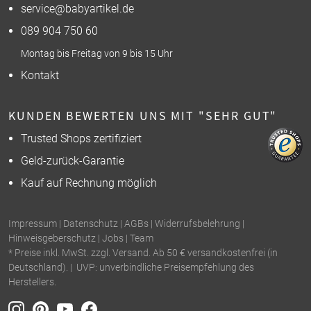
service@babyartikel.de
089 904 750 60
Montag bis Freitag von 9 bis 15 Uhr
Kontakt
KUNDEN BEWERTEN UNS MIT "SEHR GUT"
Trusted Shops zertifiziert
Geld-zurück-Garantie
Kauf auf Rechnung möglich
Impressum
|
Datenschutz
|
AGBs
|
Widerrufsbelehrung
|
Hinweisgeberschutz
|
Jobs
|
Team
* Preise inkl. MwSt. zzgl. Versand. Ab 50 € versandkostenfrei (in
Deutschland). | UVP: unverbindliche Preisempfehlung des
Herstellers.