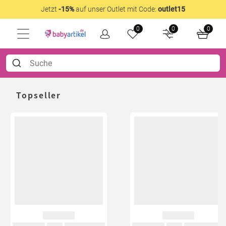
Jetzt
-15%
auf unser Outlet mit Code:
outlet15
0
0
0
Topseller