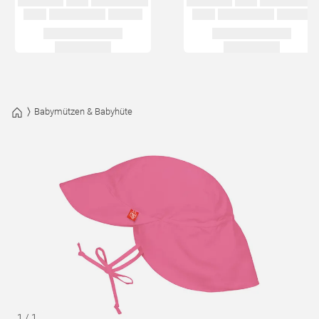
Babymützen & Babyhüte
1
/
1