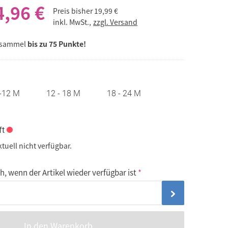
4,96 €
Preis bisher
19,99 €
inkl. MwSt.,
zzgl. Versand
 sammel
bis zu 75 Punkte!
 -12 M
12 - 18 M
18 - 24 M
ft
ktuell nicht verfügbar.
, wenn der Artikel wieder verfügbar ist
In den Warenkorb