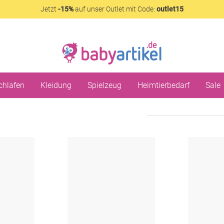
Jetzt
-15%
auf unser Outlet mit Code:
outlet15
chlafen
Kleidung
Spielzeug
Heimtierbedarf
Sale