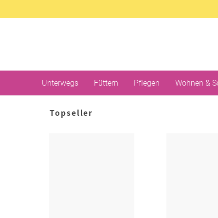
Unterwegs
Füttern
Pflegen
Wohnen & S
Topseller