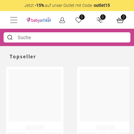
Jetzt
-15%
auf unser Outlet mit Code:
outlet15
0
0
0
Topseller