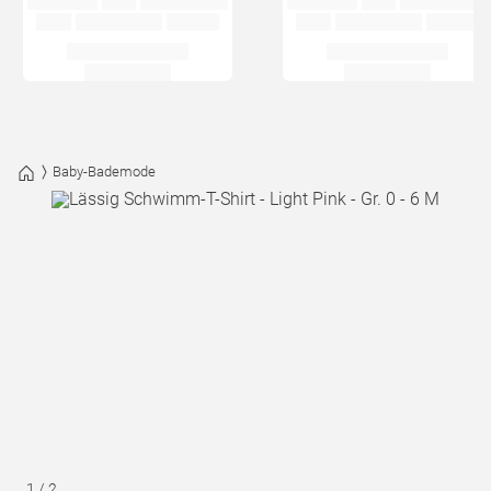
Baby-Bademode
1
/
2