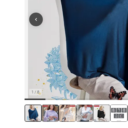
1
/
8