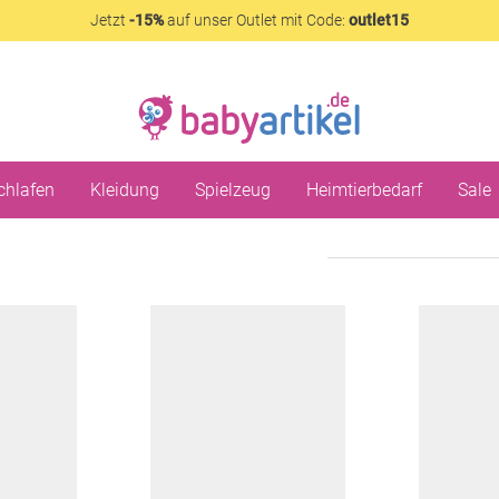
Jetzt
-15%
auf unser Outlet mit Code:
outlet15
chlafen
Kleidung
Spielzeug
Heimtierbedarf
Sale