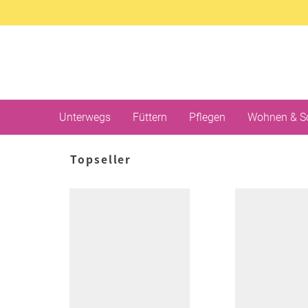
Unterwegs
Füttern
Pflegen
Wohnen & S
Topseller