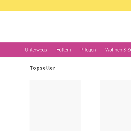
Unterwegs
Füttern
Pflegen
Wohnen & S
Topseller