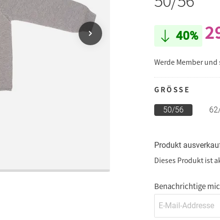
2
40%
Werde Member und
GRÖSSE
50/56
62
Produkt ausverkau
Dieses Produkt ist a
Benachrichtige mich