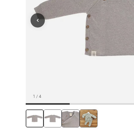
1
/
4