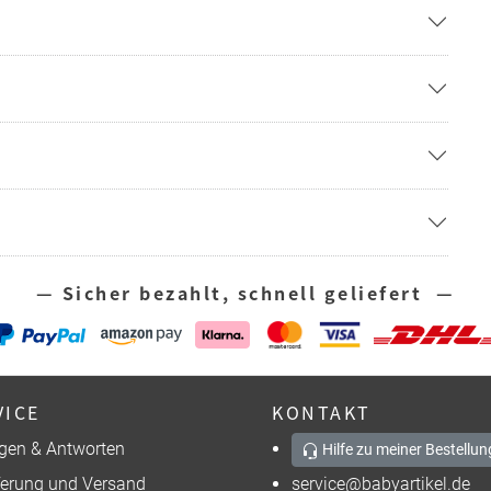
— Sicher bezahlt, schnell geliefert —
VICE
KONTAKT
gen & Antworten
Hilfe zu meiner Bestellun
ferung und Versand
service@babyartikel.de