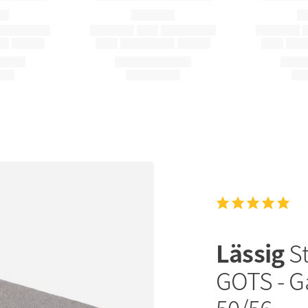
Lässig
S
GOTS - Ga
50/56