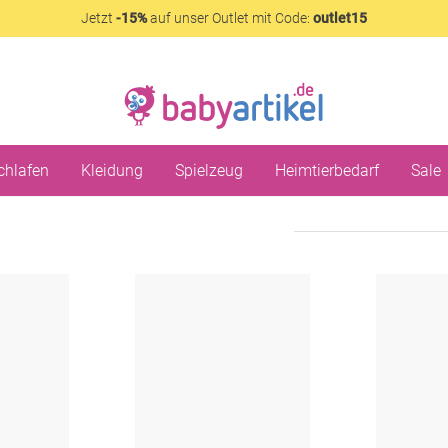
Jetzt
-15%
auf unser Outlet mit Code:
outlet15
chlafen
Kleidung
Spielzeug
Heimtierbedarf
Sale