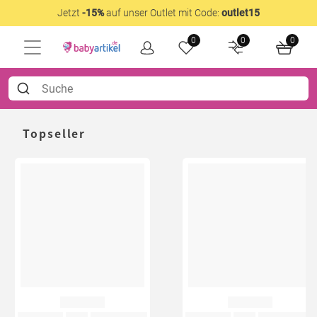
Jetzt
-15%
auf unser Outlet mit Code:
outlet15
0
0
0
Topseller