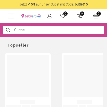
Jetzt
-15%
auf unser Outlet mit Code:
outlet15
0
0
0
Topseller