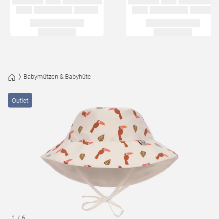
Babymützen & Babyhüte
Outlet
1
/
6