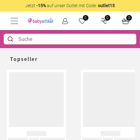
Jetzt
-15%
auf unser Outlet mit Code:
outlet15
0
0
0
Topseller