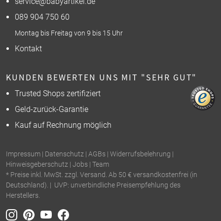
service@babyartikel.de
089 904 750 60
Montag bis Freitag von 9 bis 15 Uhr
Kontakt
KUNDEN BEWERTEN UNS MIT "SEHR GUT"
Trusted Shops zertifiziert
Geld-zurück-Garantie
Kauf auf Rechnung möglich
Impressum
|
Datenschutz
|
AGBs
|
Widerrufsbelehrung
|
Hinweisgeberschutz
|
Jobs
|
Team
* Preise inkl. MwSt. zzgl. Versand. Ab 50 € versandkostenfrei (in
Deutschland). | UVP: unverbindliche Preisempfehlung des
Herstellers.