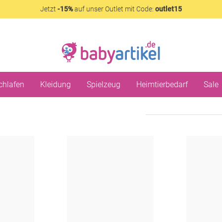
Jetzt
-15%
auf unser Outlet mit Code:
outlet15
chlafen
Kleidung
Spielzeug
Heimtierbedarf
Sale