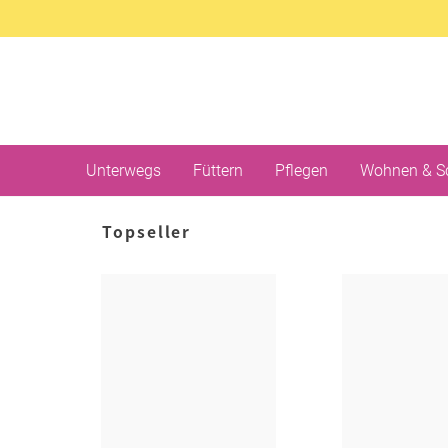
Unterwegs
Füttern
Pflegen
Wohnen & S
Topseller