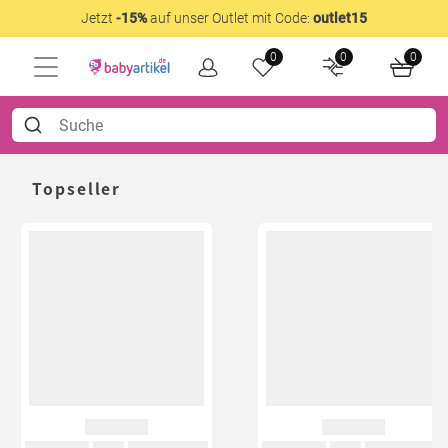
Jetzt
-15%
auf unser Outlet mit Code:
outlet15
0
0
0
Topseller