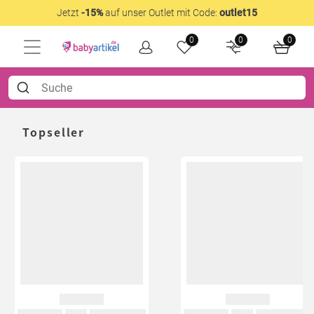
Jetzt
-15%
auf unser Outlet mit Code:
outlet15
0
0
0
Topseller