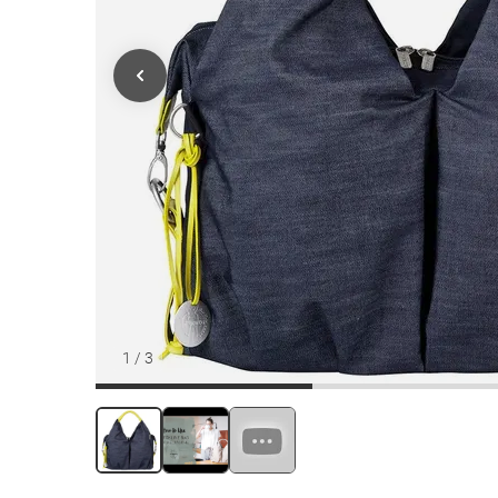
1
/
3