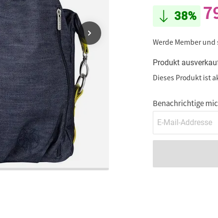
7
38%
Werde Member und
Produkt ausverkau
Dieses Produkt ist a
Beim Klick wird dieses Video 
Benachrichtige mich
D