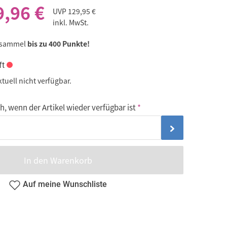
9,96 €
UVP
129,95 €
inkl. MwSt.
Play
 sammel
bis zu 400 Punkte!
ft
ktuell nicht verfügbar.
von den YouTube Servern geladen. Für Details siehe
Beim Klick
, wenn der Artikel wieder verfügbar ist
atenschutzerklärung
.
In den Warenkorb
Auf meine Wunschliste