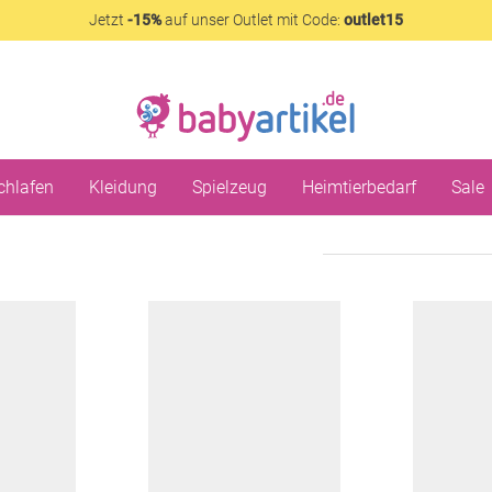
Jetzt
-15%
auf unser Outlet mit Code:
outlet15
chlafen
Kleidung
Spielzeug
Heimtierbedarf
Sale