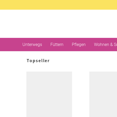
Unterwegs
Füttern
Pflegen
Wohnen & S
Topseller