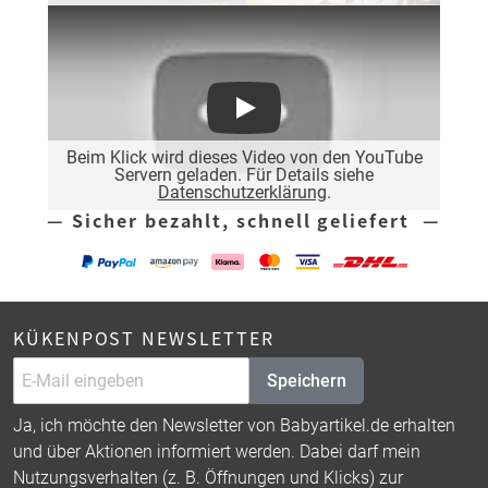
Play
Beim Klick wird dieses Video von den YouTube
Servern geladen. Für Details siehe
Datenschutzerklärung
.
— Sicher bezahlt, schnell geliefert —
KÜKENPOST NEWSLETTER
Speichern
Ja, ich möchte den Newsletter von Babyartikel.de erhalten
und über Aktionen informiert werden. Dabei darf mein
Nutzungsverhalten (z. B. Öffnungen und Klicks) zur