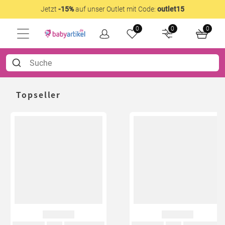
Jetzt
-15%
auf unser Outlet mit Code:
outlet15
0
0
0
Topseller