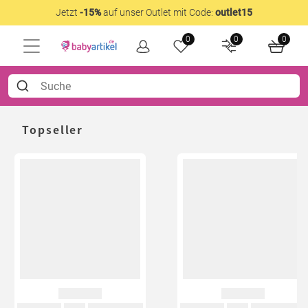
Jetzt
-15%
auf unser Outlet mit Code:
outlet15
0
0
0
Topseller