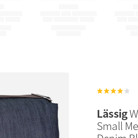
Lässig
W
Small Me
Denim B