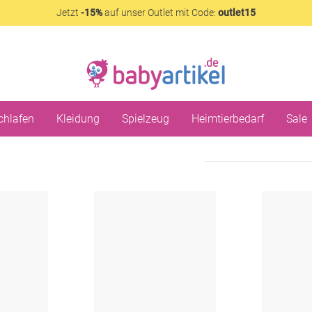
Jetzt
-15%
auf unser Outlet mit Code:
outlet15
chlafen
Kleidung
Spielzeug
Heimtierbedarf
Sale