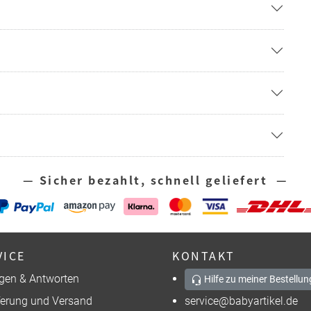
— Sicher bezahlt, schnell geliefert —
VICE
KONTAKT
gen & Antworten
Hilfe zu meiner Bestellun
ferung und Versand
service@babyartikel.de