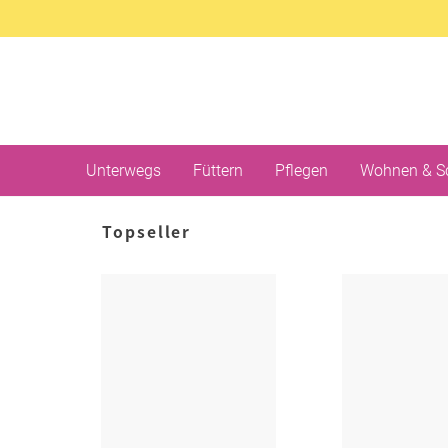
Unterwegs
Füttern
Pflegen
Wohnen & S
Topseller