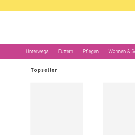
Unterwegs
Füttern
Pflegen
Wohnen & S
Topseller