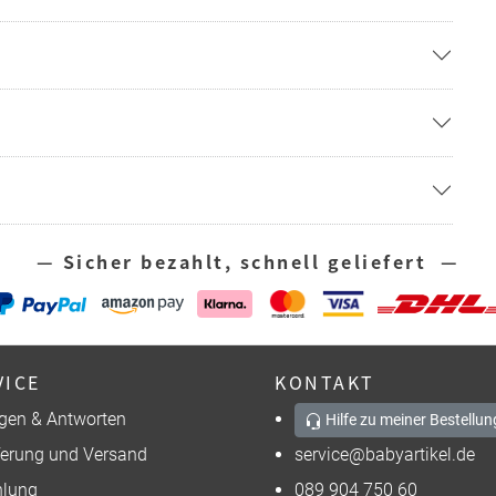
— Sicher bezahlt, schnell geliefert —
VICE
KONTAKT
gen & Antworten
Hilfe zu meiner Bestellun
ferung und Versand
service@babyartikel.de
lung
089 904 750 60