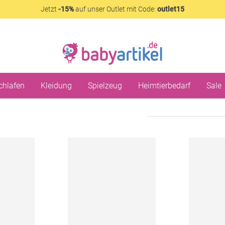
Jetzt
-15%
auf unser Outlet mit Code:
outlet15
chlafen
Kleidung
Spielzeug
Heimtierbedarf
Sale