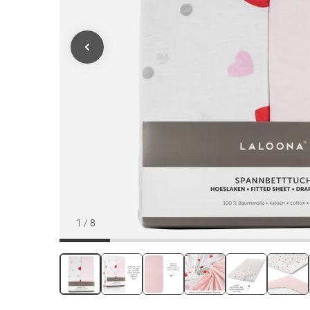
1
/
8