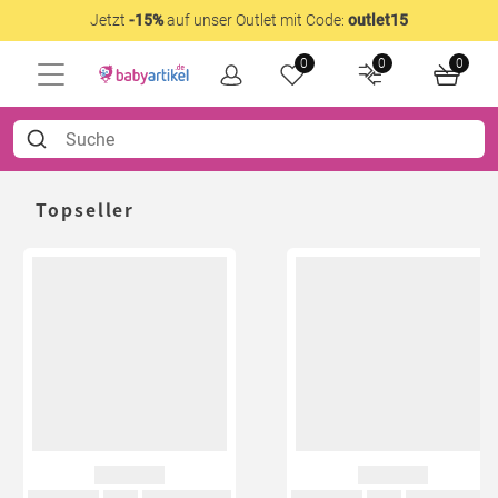
Jetzt
-15%
auf unser Outlet mit Code:
outlet15
0
0
0
Topseller