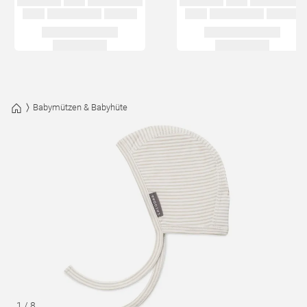
Babymützen & Babyhüte
1
/
8