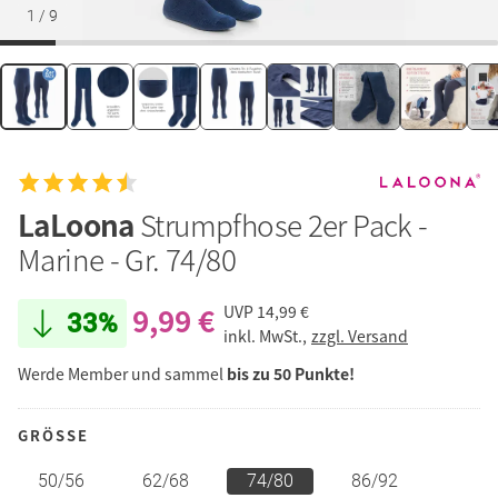
1
/
9
LaLoona
Strumpfhose 2er Pack -
Marine - Gr. 74/80
9,99 €
UVP
14,99 €
33%
inkl. MwSt.,
zzgl. Versand
Werde Member und sammel
bis zu 50 Punkte!
GRÖSSE
50/56
62/68
74/80
86/92