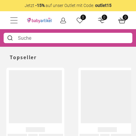
Jetzt
-15%
auf unser Outlet mit Code:
outlet15
0
0
0
Topseller