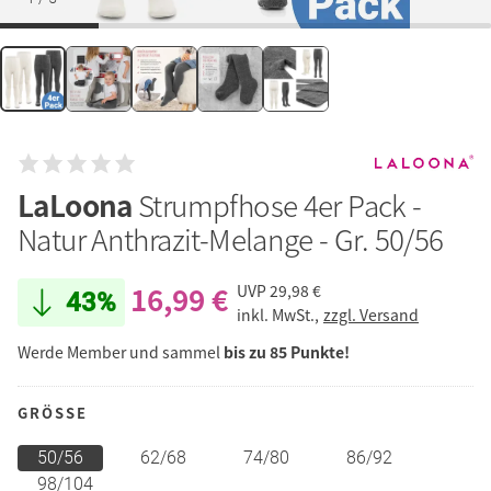
LaLoona
Strumpfhose 4er Pack -
Natur Anthrazit-Melange - Gr. 50/56
16,99 €
UVP
29,98 €
43%
inkl. MwSt.,
zzgl. Versand
Werde Member und sammel
bis zu 85 Punkte!
GRÖSSE
50/56
62/68
74/80
86/92
98/104