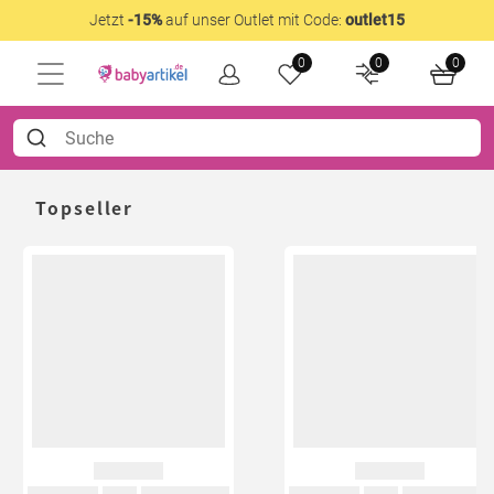
Jetzt
-15%
auf unser Outlet mit Code:
outlet15
0
0
0
Topseller