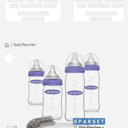
Babyflaschen
1
/
15