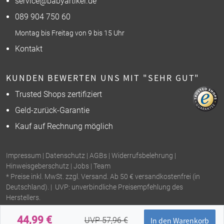
service@babyartikel.de
089 904 750 60
Montag bis Freitag von 9 bis 15 Uhr
Kontakt
KUNDEN BEWERTEN UNS MIT "SEHR GUT"
Trusted Shops zertifiziert
Geld-zurück-Garantie
Kauf auf Rechnung möglich
Impressum
|
Datenschutz
|
AGBs
|
Widerrufsbelehrung
|
Hinweisgeberschutz
|
Jobs
|
Team
* Preise inkl. MwSt. zzgl. Versand. Ab 50 € versandkostenfrei (in
Deutschland). | UVP: unverbindliche Preisempfehlung des
Herstellers.
44,99 €
UVP 57,96 €
In den Warenkorb