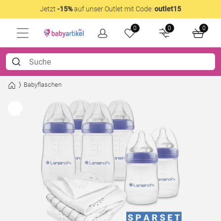
Jetzt
-15%
auf unser Outlet mit Code:
outlet15
0
0
0
Babyflaschen