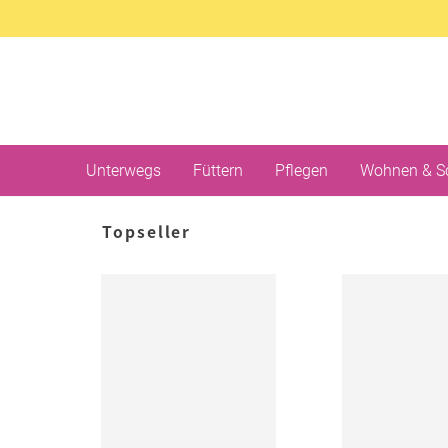
Unterwegs
Füttern
Pflegen
Wohnen & S
Topseller