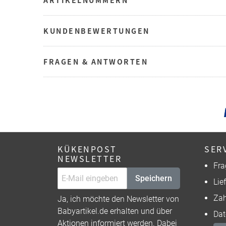
KUNDENBEWERTUNGEN
FRAGEN & ANTWORTEN
KÜKENPOST
SER
NEWSLETTER
Fra
Speichern
Lie
Zah
Ja, ich möchte den Newsletter von
Babyartikel.de erhalten und über
Dat
Aktionen informiert werden. Dabei