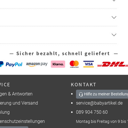
— Sicher bezahlt, schnell geliefert —
VICE
KONTAKT
gen & Antworten
Hilfe zu meiner Bestellun
ferung und Versand
service@babyartikel.de
lung
089 904 750 60
enschutzeinstellungen
Montag bis Freitag von 9 bis 