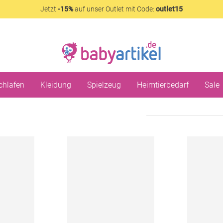
Jetzt
-15%
auf unser Outlet mit Code:
outlet15
chlafen
Kleidung
Spielzeug
Heimtierbedarf
Sale