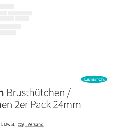
oh
Brusthütchen /
chen 2er Pack 24mm
kl. MwSt.,
zzgl. Versand