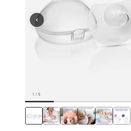
1
/
6