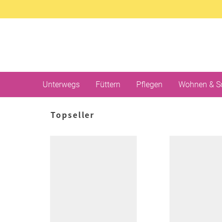
Unterwegs
Füttern
Pflegen
Wohnen & S
Topseller