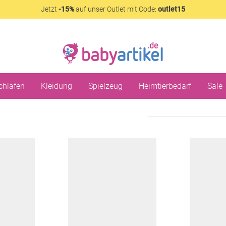
Jetzt
-15%
auf unser Outlet mit Code:
outlet15
chlafen
Kleidung
Spielzeug
Heimtierbedarf
Sale