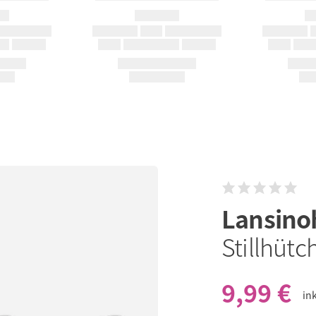
Lansin
Stillhüt
9,99 €
in