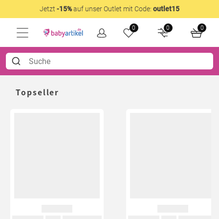
Jetzt
-15%
auf unser Outlet mit Code:
outlet15
0
0
0
Topseller