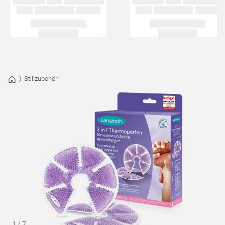
Stillzubehör
1
/
7