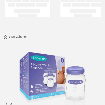
Stillzubehör
1
/
6