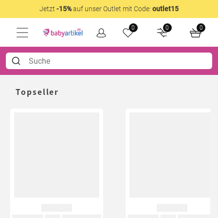
Jetzt
-15%
auf unser Outlet mit Code:
outlet15
0
0
0
Topseller