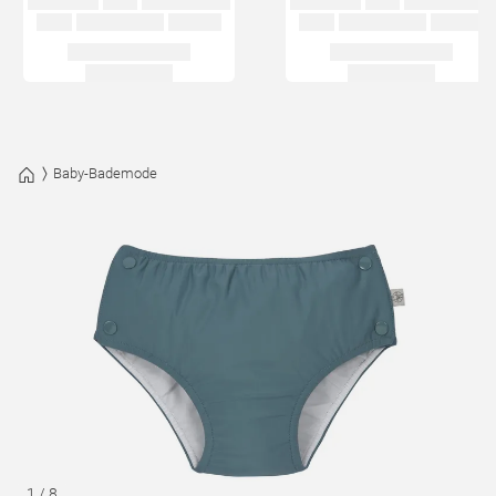
Baby-Bademode
1
/
8