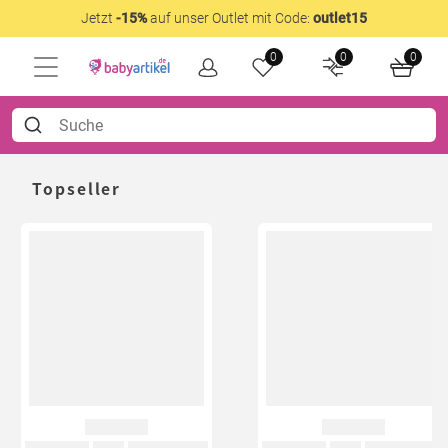
Jetzt
-15%
auf unser Outlet mit Code:
outlet15
0
0
0
Topseller