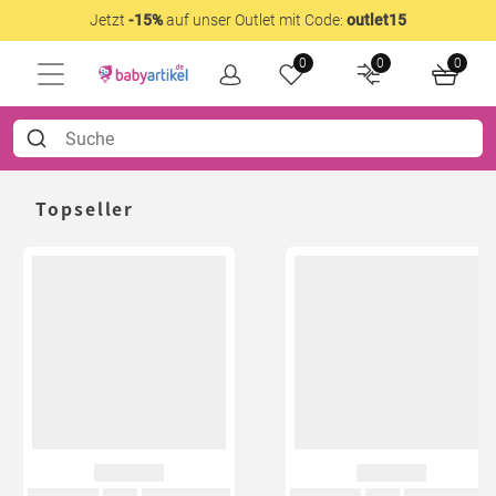
Jetzt
-15%
auf unser Outlet mit Code:
outlet15
0
0
0
Topseller