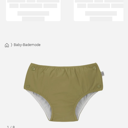
Baby-Bademode
1
/
8