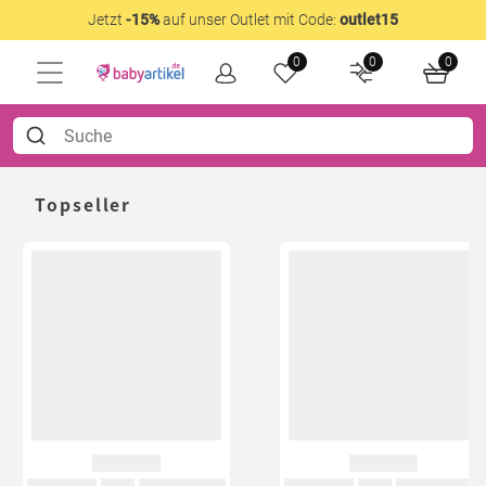
Jetzt
-15%
auf unser Outlet mit Code:
outlet15
0
0
0
Topseller