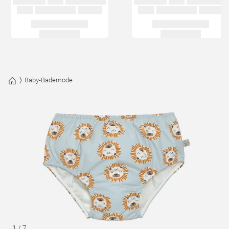
Baby-Bademode
1
/
7