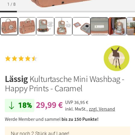
1
/
8
Lässig
Kulturtasche Mini Washbag -
Happy Prints - Caramel
29,99 €
UVP
36,95 €
18%
inkl. MwSt.,
zzgl. Versand
Werde Member und sammel
bis zu 150 Punkte!
Nur noch 2 Stück auf Lager!