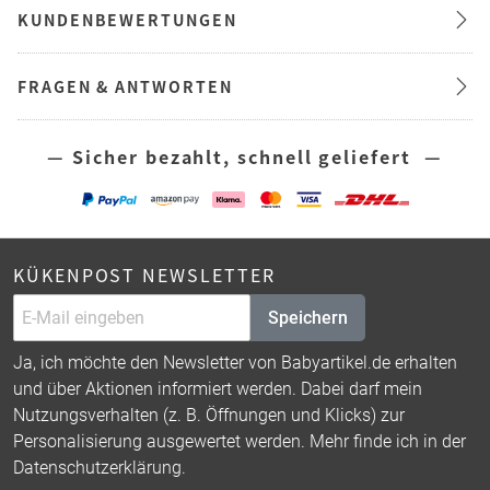
KUNDENBEWERTUNGEN
FRAGEN & ANTWORTEN
— Sicher bezahlt, schnell geliefert —
KÜKENPOST NEWSLETTER
Speichern
Ja, ich möchte den Newsletter von Babyartikel.de erhalten
und über Aktionen informiert werden. Dabei darf mein
Nutzungsverhalten (z. B. Öffnungen und Klicks) zur
Personalisierung ausgewertet werden. Mehr finde ich in der
Datenschutzerklärung
.