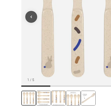
1
/
5