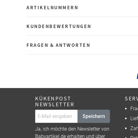
ARTIKELNUMMERN
KUNDENBEWERTUNGEN
FRAGEN & ANTWORTEN
KÜKENPOST
SER
NEWSLETTER
Fra
Speichern
Lie
Zah
Ja, ich möchte den Newsletter von
Babyartikel.de erhalten und über