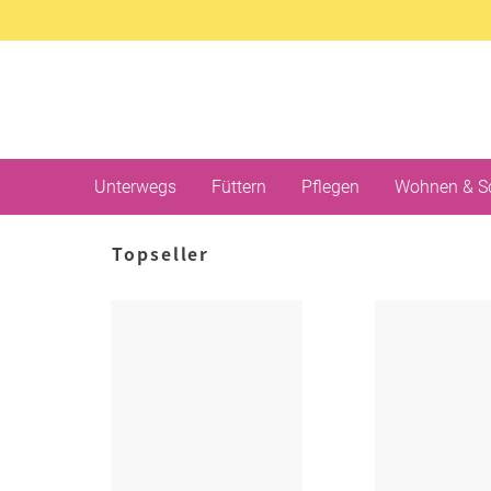
Unterwegs
Füttern
Pflegen
Wohnen & S
Topseller