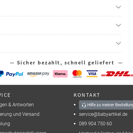
— Sicher bezahlt, schnell geliefert —
VICE
KONTAKT
gen & Antworten
Hilfe zu meiner Bestellun
ferung und Versand
service@babyartikel.de
lung
089 904 750 60