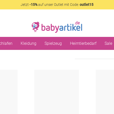
Jetzt
-15%
auf unser Outlet mit Code:
outlet15
chlafen
Kleidung
Spielzeug
Heimtierbedarf
Sale