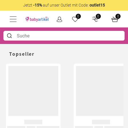
Jetzt
-15%
auf unser Outlet mit Code:
outlet15
0
0
0
Topseller