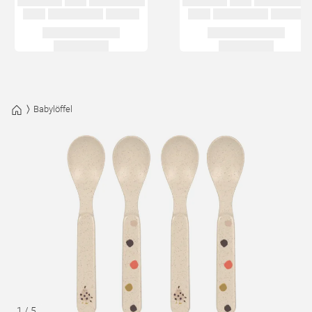
Babylöffel
1
/
5