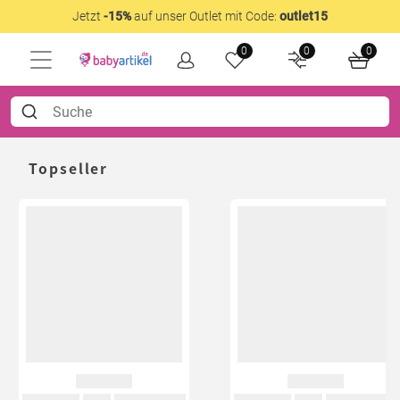
Jetzt
-15%
auf unser Outlet mit Code:
outlet15
0
0
0
Topseller