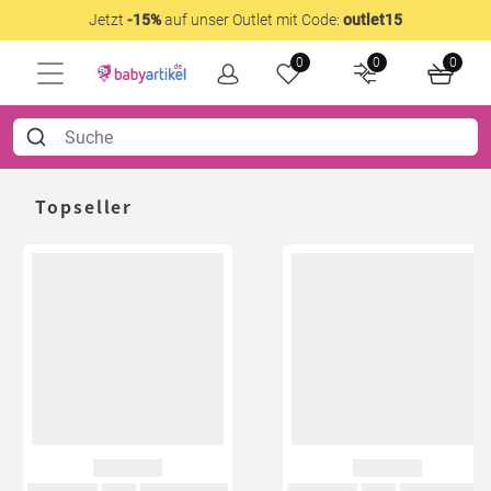
Jetzt
-15%
auf unser Outlet mit Code:
outlet15
0
0
0
Topseller