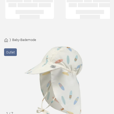
Baby-Bademode
Outlet
1
/
7