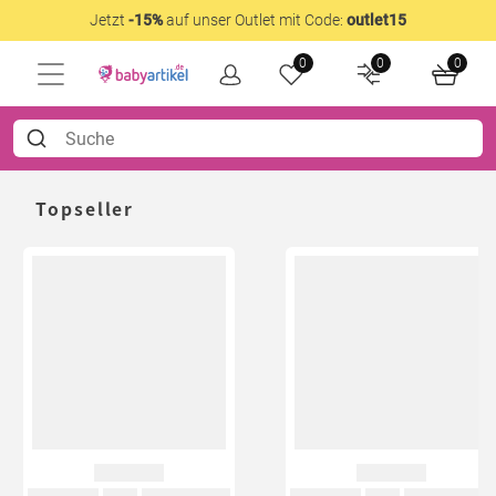
Jetzt
-15%
auf unser Outlet mit Code:
outlet15
0
0
0
Topseller