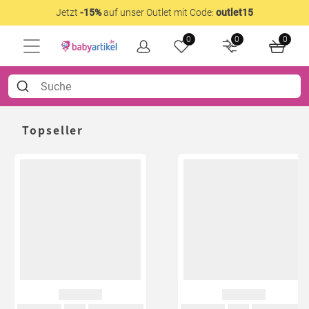
Jetzt
-15%
auf unser Outlet mit Code:
outlet15
0
0
0
Topseller