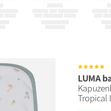
LUMA b
Kapuzenb
Tropical 