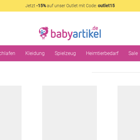
Jetzt
-15%
auf unser Outlet mit Code:
outlet15
chlafen
Kleidung
Spielzeug
Heimtierbedarf
Sale