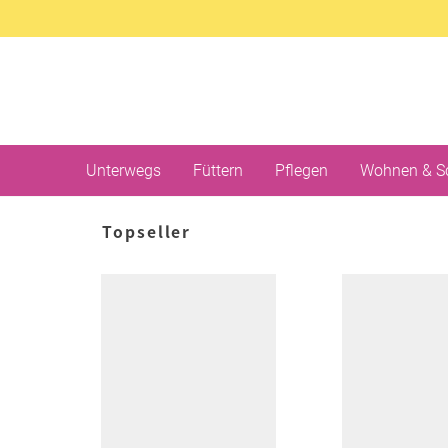
Unterwegs
Füttern
Pflegen
Wohnen & S
Topseller