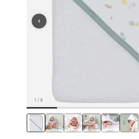
1
/
6