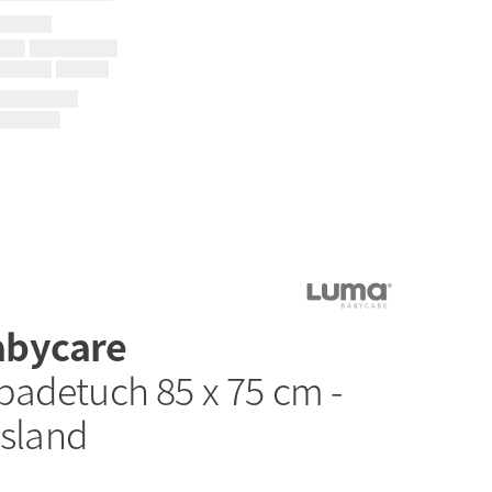
abycare
adetuch 85 x 75 cm -
Island