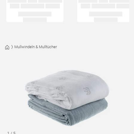
Mullwindeln & Mulltücher
1
/
5