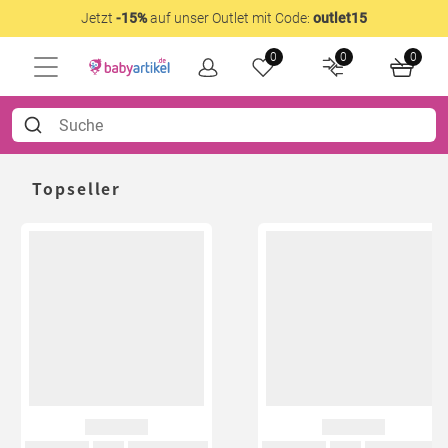
Jetzt
-15%
auf unser Outlet mit Code:
outlet15
0
0
0
Topseller