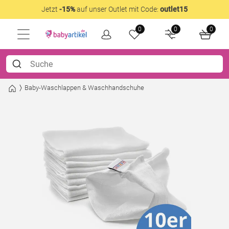
Jetzt
-15%
auf unser Outlet mit Code:
outlet15
0
0
0
Baby-Waschlappen & Waschhandschuhe