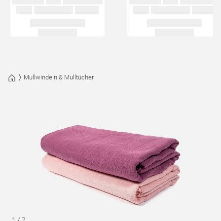
Mullwindeln & Mulltücher
1
/
7