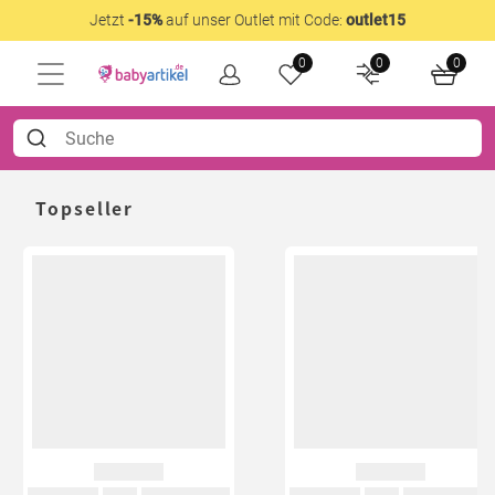
Jetzt
-15%
auf unser Outlet mit Code:
outlet15
0
0
0
Topseller