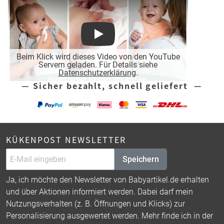
Play
Beim Klick wird dieses Video von den YouTube
Servern geladen. Für Details siehe
Datenschutzerklärung
.
— Sicher bezahlt, schnell geliefert —
KÜKENPOST NEWSLETTER
Speichern
Ja, ich möchte den Newsletter von Babyartikel.de erhalten
und über Aktionen informiert werden. Dabei darf mein
Nutzungsverhalten (z. B. Öffnungen und Klicks) zur
Personalisierung ausgewertet werden. Mehr finde ich in der