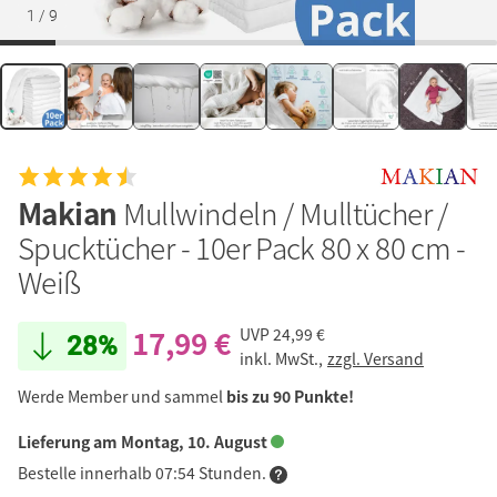
1
/
9
Makian
Mullwindeln / Mulltücher /
Spucktücher - 10er Pack 80 x 80 cm -
Weiß
17,99 €
UVP
24,99 €
28%
inkl. MwSt.,
zzgl. Versand
Werde Member und sammel
bis zu 90 Punkte!
Lieferung am Montag, 10. August
Bestelle innerhalb 07:54 Stunden.