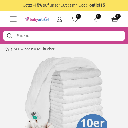
Jetzt
-15%
auf unser Outlet mit Code:
outlet15
0
0
0
Mullwindeln & Mulltücher