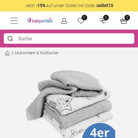
Jetzt
-15%
auf unser Outlet mit Code:
outlet15
0
0
0
Mullwindeln & Mulltücher