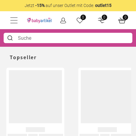
Jetzt
-15%
auf unser Outlet mit Code:
outlet15
0
0
0
Topseller