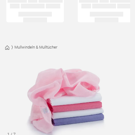
Mullwindeln & Mulltücher
1
/
7