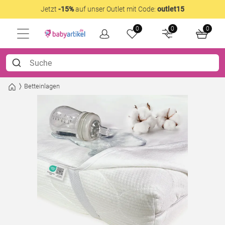
Jetzt
-15%
auf unser Outlet mit Code:
outlet15
0
0
0
Betteinlagen