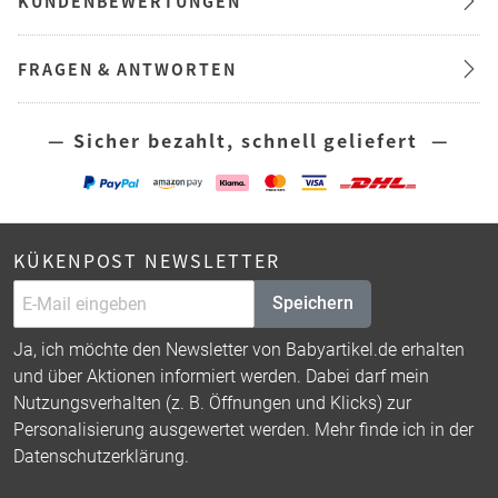
KUNDENBEWERTUNGEN
FRAGEN & ANTWORTEN
— Sicher bezahlt, schnell geliefert —
KÜKENPOST NEWSLETTER
Speichern
Ja, ich möchte den Newsletter von Babyartikel.de erhalten
und über Aktionen informiert werden. Dabei darf mein
Nutzungsverhalten (z. B. Öffnungen und Klicks) zur
Personalisierung ausgewertet werden. Mehr finde ich in der
Datenschutzerklärung
.