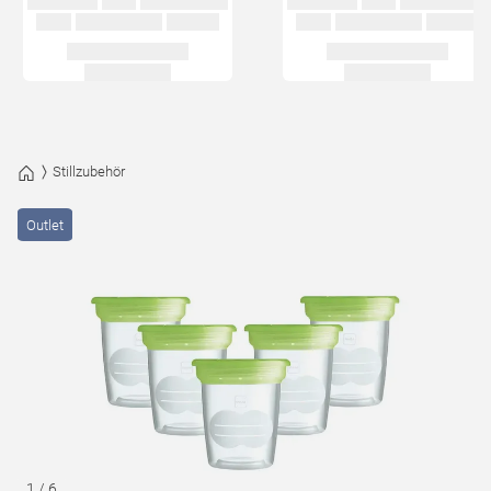
Stillzubehör
Outlet
1
/
6