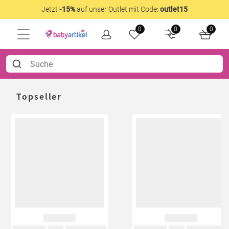
Jetzt
-15%
auf unser Outlet mit Code:
outlet15
0
0
0
Topseller