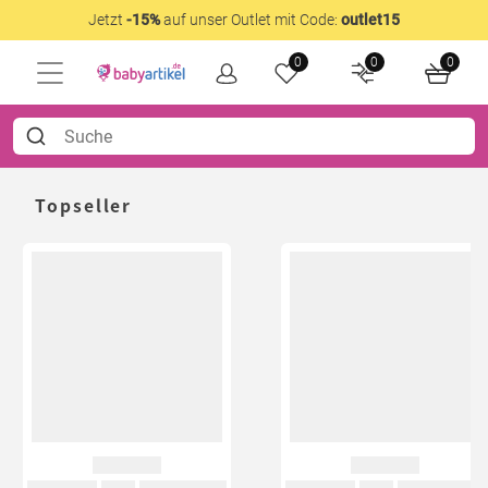
Jetzt
-15%
auf unser Outlet mit Code:
outlet15
0
0
0
Topseller