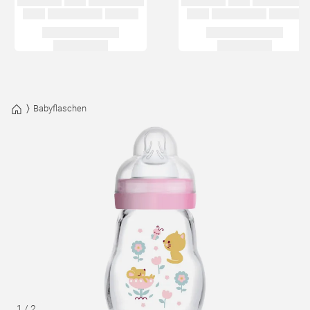
Babyflaschen
1
/
2